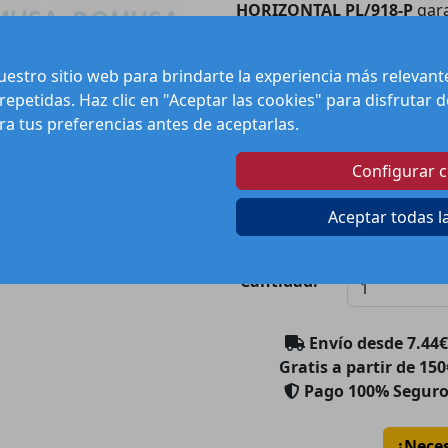
HORIZONTAL PL/918-P
gara
construcción robusta y mate
permite una instalación senc
estro sitio web para brindarte la experiencia más relevan
mejor flujo de agua y calor
 repetidas. Haz clic en "Aceptar las cookies" para disfrutar
fiable y eficiente para sus i
ura tus preferencias antes de aceptarlas.
sistema de calefacción con 
Configurar 
Pr
Aceptar todas l
Can
Cantidad:
Envío desde
7.44
€
Gratis a partir de 150
Pago 100% Segur
¿Nece