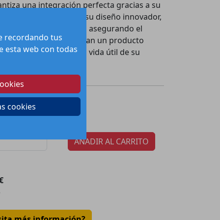
ntiza una integración perfecta gracias a su
riales duraderos. Con su diseño innovador,
illa y un ajuste preciso, asegurando el
te recordando tus
. Ideal para quienes buscan un producto
 de esta web con todas
nstalaciones. Aumente la vida útil de su
este ángulo horizontal.
cookies
74.08
€
ecio:
as cookies
tidad por paquete:
1
AÑADIR AL CARRITO
€
o
sita más información?