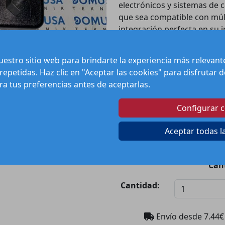
electrónicos y sistemas de 
que sea compatible con mú
integración perfecta en su i
Con una potencia adecuada 
estro sitio web para brindarte la experiencia más relevan
esencial para aquellos que b
 repetidas. Haz clic en "Aceptar las cookies" para disfrutar
componentes eléctricos. La a
ura tus preferencias antes de aceptarlas.
consumo y contribuye al cu
tecnología avanzada garant
Configurar 
prolongado.
Aceptar todas l
Pre
Can
Cantidad:
Envío desde
7.44
€