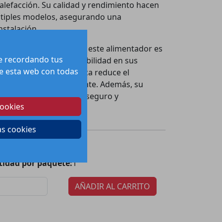
calefacción. Su calidad y rendimiento hacen
ltiples modelos, asegurando una
nstalación.
y un diseño compacto, este alimentador es
te recordando tus
uscan fiabilidad y durabilidad en sus
 de esta web con todas
lta eficiencia energética reduce el
idado del medio ambiente. Además, su
iza un funcionamiento seguro y
cookies
as cookies
118.34
€
cio:
tidad por paquete:
1
AÑADIR AL CARRITO