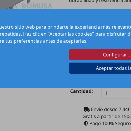
durabilidad y resistencia an
Entre sus características so
energética
, un
rendimiento
modelos de calderas. Su inst
estro sitio web para brindarte la experiencia más relevan
ideal tanto para profesional
 repetidas. Haz clic en "Aceptar las cookies" para disfrutar
Asegúrate de tener el resp
ura tus preferencias antes de aceptarlas.
Domusa
para asegurar el b
Configurar 
Aceptar todas l
P
Can
Cantidad:
Envío desde
7.44
€
Gratis a partir de 150
Pago 100% Seguro