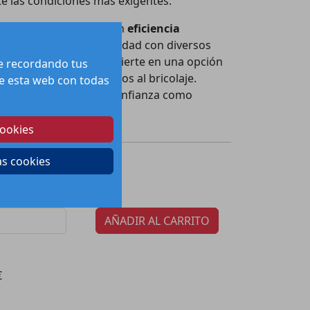
te las condiciones más exigentes.
bresalientes, se incluyen
eficiencia
 superior
y compatibilidad con diversos
alación sencilla la convierte en una opción
te recordando tus
es como para aficionados al bricolaje.
 de esta web con todas
aldo de una marca de confianza como
ienestar de tu hogar.
cookies
39.3
€
as cookies
recio:
tidad por paquete:
1
AÑADIR AL CARRITO
€