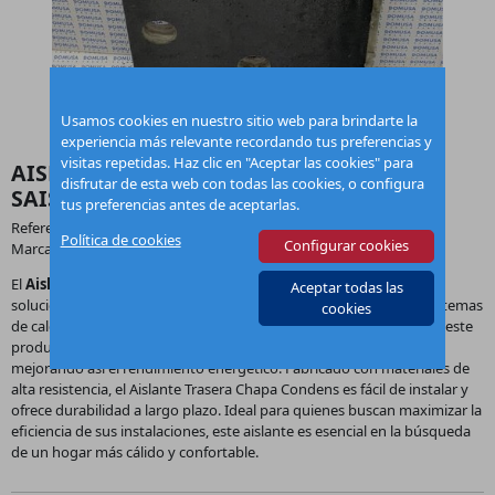
Usamos cookies en nuestro sitio web para brindarte la
experiencia más relevante recordando tus preferencias y
visitas repetidas. Haz clic en "Aceptar las cookies" para
AISLANTE TRASERA CHAPA CONDENS
disfrutar de esta web con todas las cookies, o configura
SAIS000047
tus preferencias antes de aceptarlas.
Referencia:
SAIS000047
Política de cookies
Configurar cookies
Marca:
Domusa
El
Aislante Trasera Chapa Condens
de la marca
Domusa
es una
Aceptar todas las
solución innovadora para optimizar la eficiencia térmica de sus sistemas
cookies
de calefacción. Diseñado específicamente para su uso en calderas, este
producto garantiza una reducción efectiva de la pérdida de calor,
mejorando así el rendimiento energético. Fabricado con materiales de
alta resistencia, el Aislante Trasera Chapa Condens es fácil de instalar y
ofrece durabilidad a largo plazo. Ideal para quienes buscan maximizar la
eficiencia de sus instalaciones, este aislante es esencial en la búsqueda
de un hogar más cálido y confortable.