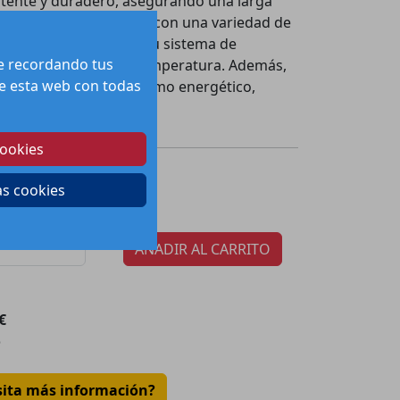
stente y duradero, asegurando una larga
talación y compatibilidad con una variedad de
a excelente adición a tu sistema de
te recordando tus
 mejor control de la temperatura. Además,
 de esta web con todas
ibuye a un menor consumo energético,
y a tu bolsillo.
cookies
37.35
€
ecio:
as cookies
tidad por paquete:
1
AÑADIR AL CARRITO
€
o
sita más información?