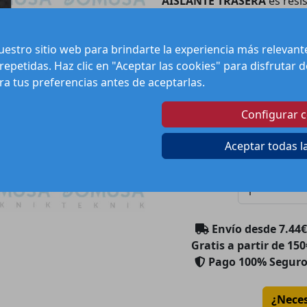
AISLANTE TRASERA
es resi
vida útil. Con una fácil ins
modelos, este aislante es un
estro sitio web para brindarte la experiencia más relevan
calefacción, permitiendo un
 repetidas. Haz clic en "Aceptar las cookies" para disfrutar
su diseño innovador contr
ura tus preferencias antes de aceptarlas.
ayudando al medio ambiente 
Configurar 
Pr
Aceptar todas l
Can
Cantidad:
Envío desde
7.44
€
Gratis a partir de 150
Pago 100% Segur
¿Nece