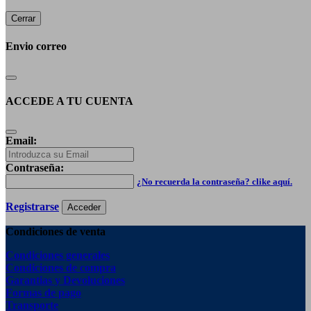
Cerrar
Envio correo
ACCEDE A TU CUENTA
Email:
Contraseña:
¿No recuerda la contraseña? clike aquí.
Registrarse
Acceder
Condiciones de venta
Condiciones generales
Condiciones de compra
Garantias y Devoluciones
Formas de pago
Transporte