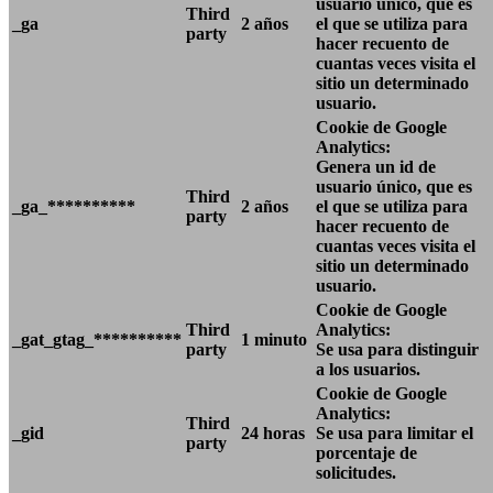
usuario único, que es
Third
_ga
2 años
el que se utiliza para
party
hacer recuento de
cuantas veces visita el
sitio un determinado
usuario.
Cookie de Google
Analytics:
Genera un id de
usuario único, que es
Third
_ga_**********
2 años
el que se utiliza para
party
hacer recuento de
cuantas veces visita el
sitio un determinado
usuario.
Cookie de Google
Third
Analytics:
_gat_gtag_**********
1 minuto
party
Se usa para distinguir
a los usuarios.
Cookie de Google
Analytics:
Third
_gid
24 horas
Se usa para limitar el
party
porcentaje de
solicitudes.