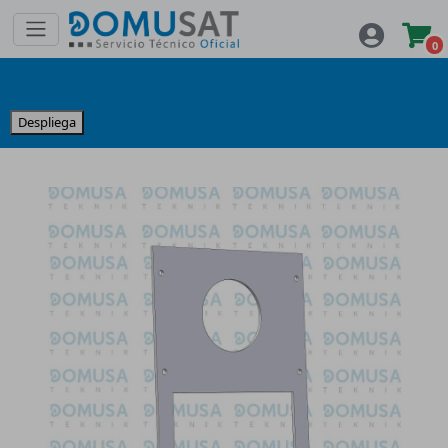
0
Despliega