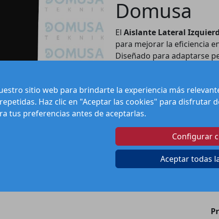
Domusa
El
Aislante Lateral Izquier
para mejorar la eficiencia e
Diseñado para adaptarse pe
calor, este aislante garant
materiales de alta calidad, 
estro sitio web para brindarte la experiencia más relevan
asegurando un funcionamient
 repetidas. Haz clic en "Aceptar las cookies" para disfrutar
Ideal para quienes buscan r
ura tus preferencias antes de aceptarlas.
confort en su hogar o espaci
es fácil de instalar y se in
Configurar 
calderas Domusa. Su diseño
acumulación de humedad, si
Aceptar todas l
interior más saludable.
Pr