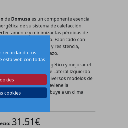
do
de
Domusa
es un componente esencial
nergética de su sistema de calefacción.
rfectamente y minimizar las pérdidas de
iza un rendimiento óptimo. Fabricado con
proporciona durabilidad y resistencia,
te recordando tus
o eficiente a largo plazo.
 de esta web con todas
educir el consumo energético y mejorar el
o de trabajo, el Aislante Lateral Izquierdo
tegra a la perfección con diversos modelos de
cookies
 optimizado no solo previene la
no que también contribuye a un clima
as cookies
31.51
€
ecio: