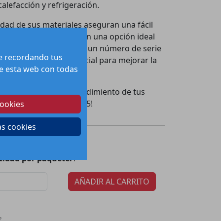
alefacción y refrigeración.
lidad de sus materiales aseguran una fácil
ro, lo que lo convierte en una opción ideal
ra en tus equipos. Con un número de serie
te recordando tus
 es un componente esencial para mejorar la
 de esta web con todas
dad de maximizar el rendimiento de tus
 Lateral DCH HM 10-16-25!
cookies
as cookies
7.74
€
recio:
tidad por paquete:
1
AÑADIR AL CARRITO
€