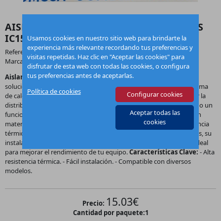
AISLANTE LARGO CAJA HUMOS BIOCLASS
IC150 SAIS000509
Usamos cookies en nuestro sitio web para brindarte la
experiencia más relevante recordando tus preferencias y
Referencia:
SAIS000509
visitas repetidas. Haz clic en "Aceptar las cookies" para
Marca:
Domusa
disfrutar de esta web con todas las cookies, o configura
tus preferencias antes de aceptarlas.
Aislante Largo Caja Humos BIOCLASS iC150
de
Domusa
es la
solución perfecta para optimizar la eficiencia energética de tu sistema
Política de cookies
Configurar cookies
de calefacción. Este innovador aislante está diseñado para mejorar la
distribución del calor y minimizar la pérdida de energía, asegurando un
Aceptar todas las
funcionamiento más eficiente de tu estufa o caldera. Fabricado con
cookies
materiales de alta calidad, el
aislante
ofrece una excelente resistencia
térmica y es ideal para sistemas de calefacción de biomasa. Además, su
instalación es rápida y sencilla, lo que lo convierte en una opción ideal
para mejorar el rendimiento de tu equipo.
Características Clave:
- Alta
resistencia térmica. - Fácil instalación. - Compatible con diversos
modelos.
15.03
€
Precio:
Cantidad por paquete:
1