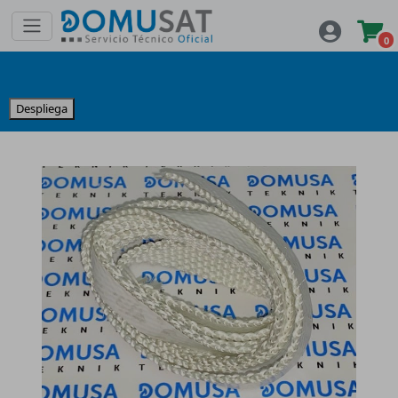
0
Despliega