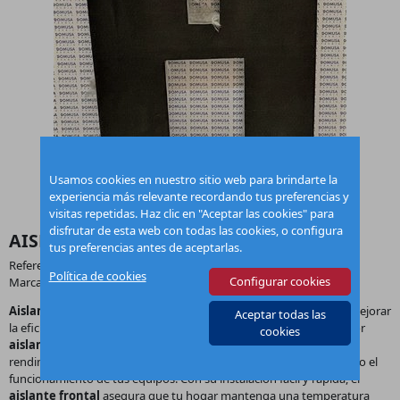
Usamos cookies en nuestro sitio web para brindarte la
experiencia más relevante recordando tus preferencias y
visitas repetidas. Haz clic en "Aceptar las cookies" para
disfrutar de esta web con todas las cookies, o configura
AISLANTE FRONTAL SAIS000121
tus preferencias antes de aceptarlas.
Referencia:
SAIS000121
Política de cookies
Configurar cookies
Marca:
Domusa
Aislante Frontal Domusa SAIS000121
es la solución ideal para mejorar
Aceptar todas las
la eficiencia energética de tu sistema de calefacción. Este innovador
cookies
aislante
está diseñado específicamente para proporcionar un
rendimiento superior, reduciendo la pérdida de calor y optimizando el
funcionamiento de tus equipos. Con su instalación fácil y rápida, el
aislante frontal
asegura que tu hogar mantenga una temperatura