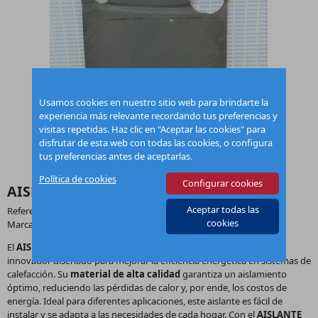
Usamos cookies en nuestro sitio web para brindarte la
experiencia más relevante recordando tus preferencias y
visitas repetidas. Haz clic en "Aceptar las cookies" para
disfrutar de esta web con todas las cookies, o configura
tus preferencias antes de aceptarlas.
Política de cookies
Configurar cookies
AISLANTE CUERPO 30 SAIS000008
Aceptar todas las
Referencia:
SAIS000008
cookies
Marca:
Domusa
El
AISLANTE CUERPO 30
de la marca
Domusa
es un producto
innovador diseñado para mejorar la eficiencia energética en sistemas de
calefacción. Su
material de alta calidad
garantiza un aislamiento
óptimo, reduciendo las pérdidas de calor y, por ende, los costos de
energía. Ideal para diferentes aplicaciones, este aislante es fácil de
instalar y se adapta a las necesidades de cada hogar. Con el
AISLANTE