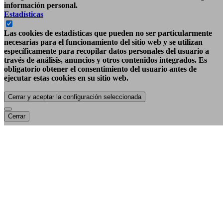
información personal.
Estadísticas
Las cookies de estadísticas que pueden no ser particularmente
necesarias para el funcionamiento del sitio web y se utilizan
específicamente para recopilar datos personales del usuario a
través de análisis, anuncios y otros contenidos integrados. Es
obligatorio obtener el consentimiento del usuario antes de
ejecutar estas cookies en su sitio web.
Cerrar y aceptar la configuración seleccionada
Cerrar