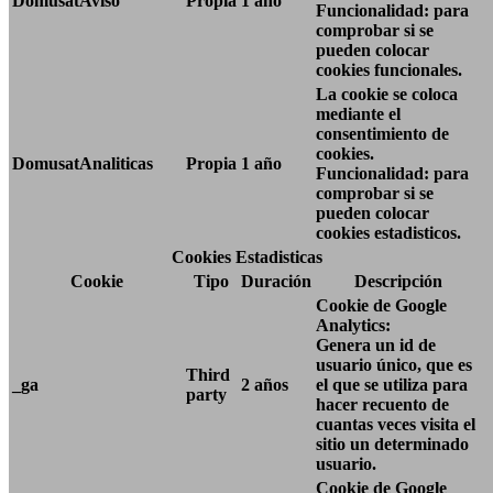
DomusatAviso
Propia
1 año
Funcionalidad: para
comprobar si se
pueden colocar
cookies funcionales.
La cookie se coloca
mediante el
consentimiento de
cookies.
DomusatAnaliticas
Propia
1 año
Funcionalidad: para
comprobar si se
pueden colocar
cookies estadisticos.
Cookies Estadisticas
Cookie
Tipo
Duración
Descripción
Cookie de Google
Analytics:
Genera un id de
usuario único, que es
Third
_ga
2 años
el que se utiliza para
party
hacer recuento de
cuantas veces visita el
sitio un determinado
usuario.
Cookie de Google