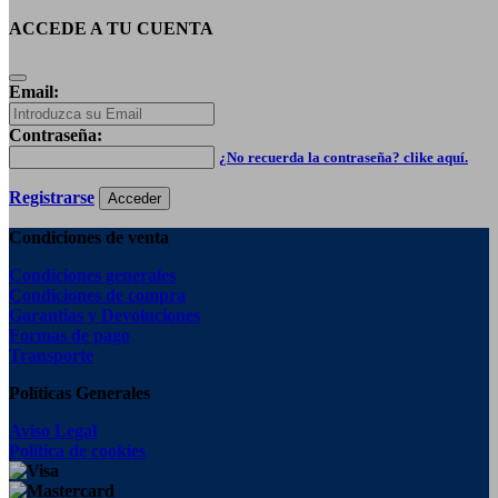
ACCEDE A TU CUENTA
Email:
Contraseña:
¿No recuerda la contraseña? clike aquí.
Registrarse
Acceder
Condiciones de venta
Condiciones generales
Condiciones de compra
Garantias y Devoluciones
Formas de pago
Transporte
Políticas Generales
Aviso Legal
Política de cookies