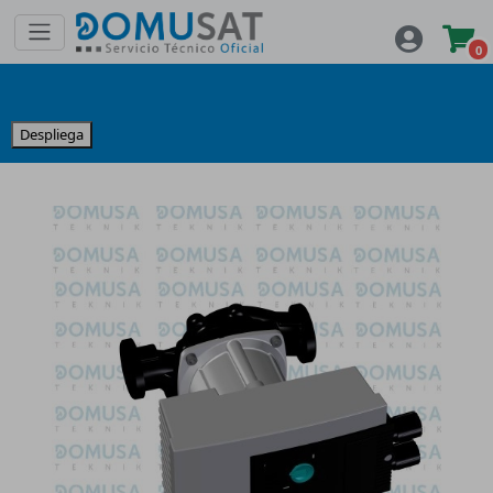
0
Despliega