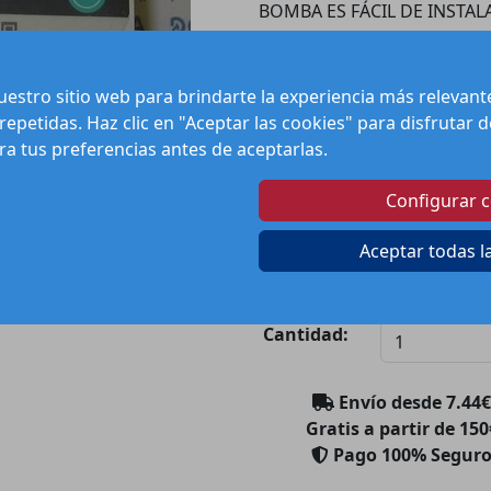
BOMBA ES FÁCIL DE INSTA
CONFIGURACIONES DE SIS
UNA LARGA VIDA ÚTIL, MI
MANTENIMIENTO. PERFECTA
estro sitio web para brindarte la experiencia más relevan
COMERCIALES, GARANTIZA
 repetidas. Haz clic en "Aceptar las cookies" para disfrutar
MEJORANDO LA COMODIDAD 
ura tus preferencias antes de aceptarlas.
FIABILIDAD CON LA BOMBA 
Configurar 
Aceptar todas l
Pre
Can
Cantidad:
Envío desde
7.44
€
Gratis a partir de 150
Pago 100% Segur