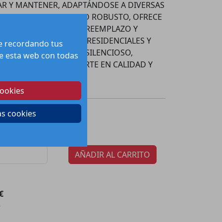
LAR Y MANTENER, ADAPTÁNDOSE A DIVERSAS
TEMAS. CON UN CUERPO ROBUSTO, OFRECE
NIMIZANDO COSTOS DE REEMPLAZO Y
 PARA INSTALACIONES RESIDENCIALES Y
te recordando tus
 UN FUNCIONAMIENTO SILENCIOSO,
 de esta web con todas
DEL USUARIO. INVIERTE EN CALIDAD Y
PARA 15/8 SC WILO.
cookies
279.17
€
as cookies
cio:
tidad por paquete:
1
AÑADIR AL CARRITO
€
o