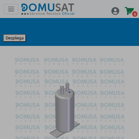
0
Despliega