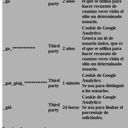
_ga
2 años
el que se utiliza para
party
hacer recuento de
cuantas veces visita el
sitio un determinado
usuario.
Cookie de Google
Analytics:
Genera un id de
usuario único, que es
Third
_ga_**********
2 años
el que se utiliza para
party
hacer recuento de
cuantas veces visita el
sitio un determinado
usuario.
Cookie de Google
Third
Analytics:
_gat_gtag_**********
1 minuto
party
Se usa para distinguir
a los usuarios.
Cookie de Google
Analytics:
Third
_gid
24 horas
Se usa para limitar el
party
porcentaje de
solicitudes.