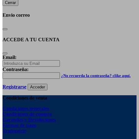
Cerrar
Envio correo
ACCEDE A TU CUENTA
Email:
Contraseña:
¿No recuerda la contraseña? clike aquí.
Registrarse
Acceder
Condiciones de venta
Condiciones generales
Condiciones de compra
Garantias y Devoluciones
Formas de pago
Transporte